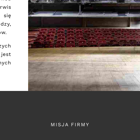
rwis
 się
dzy,
ów.
zych
jest
nych
MISJA FIRMY