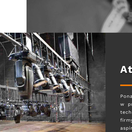
A
Pon
w pr
tech
firm
aspi