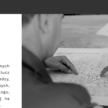
nych
klucz
edzy,
ych,
ogu,
g na
​