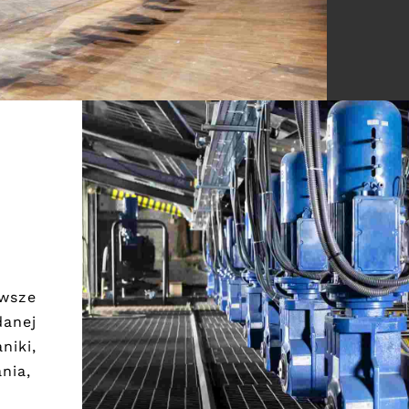
wsze
danej
iki,
ania,