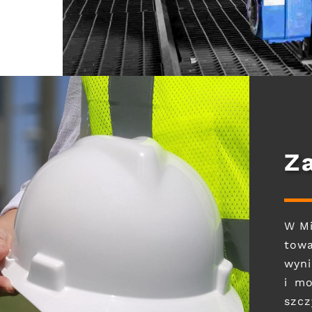
Z
W Mi
tow
wyn
i m
szcz