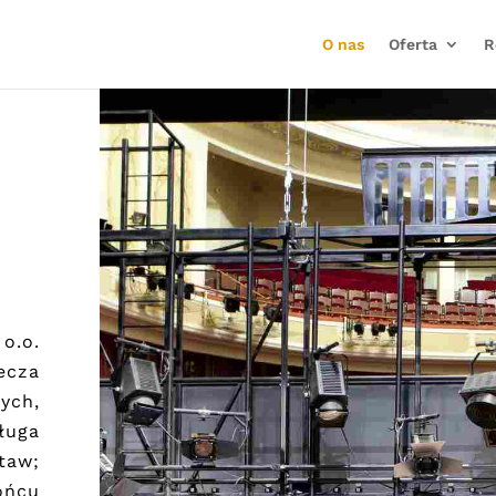
O nas
Oferta
R
o.o.
ecza
ych,
ługa
taw;
ońcu